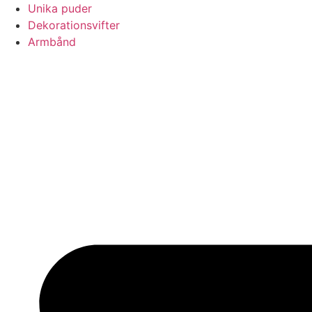
Videre
Unika puder
til
Dekorationsvifter
indhold
Armbånd